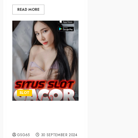
READ MORE
SLOT
Apa Itu RTP dan Bagaimana
Ini Mempengaruhi Peluang
Menang?
GSG65
30 SEPTEMBER 2024