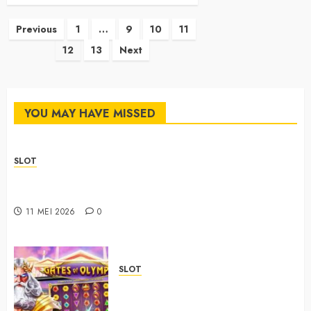
Paginasi
Previous
1
…
9
10
11
12
13
Next
pos
YOU MAY HAVE MISSED
SLOT
How to Play on Sbobet88 with a More Practical
Experience
11 MEI 2026
0
SLOT
Panduan Lengkap Memilih Situs
Slot untuk Pengguna Baru