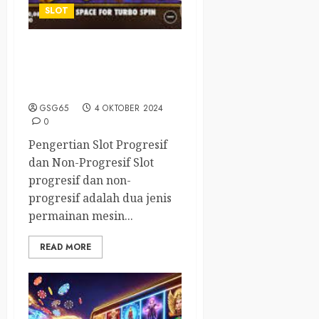
SLOT
Perbedaan Slot Progresif
dan Non-Progresif: Mana
yang Lebih Baik?
GSG65
4 OKTOBER 2024
0
Pengertian Slot Progresif
dan Non-Progresif Slot
progresif dan non-
progresif adalah dua jenis
permainan mesin...
READ MORE