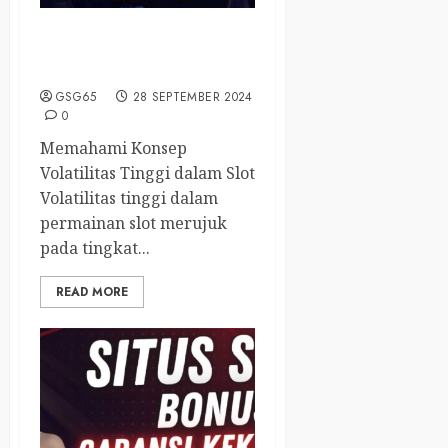
Strategi Taruhan untuk Slot
Volatilitas Tinggi
GSG65
28 SEPTEMBER 2024
0
Memahami Konsep
Volatilitas Tinggi dalam Slot
Volatilitas tinggi dalam
permainan slot merujuk
pada tingkat...
READ MORE