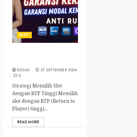
SLOT
Tips dan Trik Menang Slot
Online
GSG65
27 SEPTEMBER 2024
0
Strategi Memilih Slot
dengan RTP Tinggi Memilih
slot dengan RTP (Return to
Player) tinggi...
READ MORE