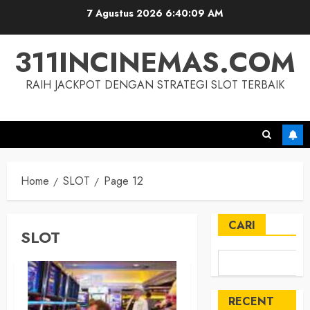
Skip
7 Agustus 2026
6:40:10 AM
to
content
311INCINEMAS.COM
RAIH JACKPOT DENGAN STRATEGI SLOT TERBAIK
Home
SLOT
Page 12
CARI
SLOT
RECENT