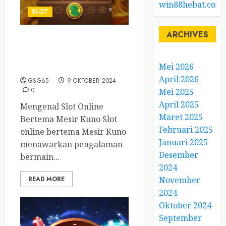
win88hebat.com
SLOT
ARCHIVES
Slot Online Bertema Mesir
Kuno: Permainan dengan
Mei 2026
Nuansa Mistik
April 2026
GSG65
9 OKTOBER 2024
0
Mei 2025
April 2025
Mengenal Slot Online
Maret 2025
Bertema Mesir Kuno Slot
Februari 2025
online bertema Mesir Kuno
Januari 2025
menawarkan pengalaman
Desember
bermain...
2024
READ MORE
November
2024
Oktober 2024
September