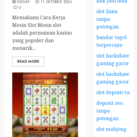
link judi bola
GSG65
11 OKTOBER 2024
0
slot dana
Memahami Cara Kerja
tanpa
Mesin Slot Mesin slot
potongan
adalah permainan kasino
bandar togel
yang populer dan
terpercaya
menarik...
slot hackshaw
READ MORE
gaming gacor
slot hackshaw
gaming gacor
slot deposit va
deposit ovo
tanpa
potongan
slot mahjong