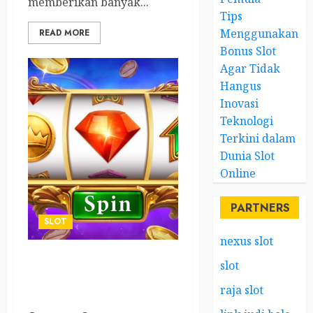
memberikan banyak...
Tips
Menggunakan
READ MORE
Bonus Slot
Agar Tidak
Hangus
Inovasi
Teknologi
Terkini dalam
Dunia Slot
Online
PARTNERS
SLOT
nexus slot
slot
Bagaimana Cara Menarik
Kemenangan di Slot
raja slot
Online?