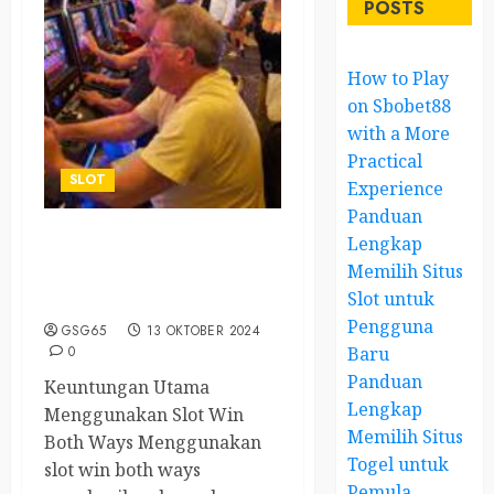
POSTS
How to Play
on Sbobet88
with a More
Practical
SLOT
Experience
Panduan
Lengkap
Slot Online dengan Fitur
Memilih Situs
Win Both Ways:
Slot untuk
Keuntungan Ganda!
Pengguna
GSG65
13 OKTOBER 2024
0
Baru
Panduan
Keuntungan Utama
Lengkap
Menggunakan Slot Win
Memilih Situs
Both Ways Menggunakan
Togel untuk
slot win both ways
Pemula