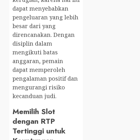
dapat menyebabkan
pengeluaran yang lebih
besar dari yang
direncanakan. Dengan
disiplin dalam
mengikuti batas
anggaran, pemain
dapat memperoleh
pengalaman positif dan
mengurangi risiko
kecanduan judi.
Memilih Slot
dengan RTP
Tertinggi untuk