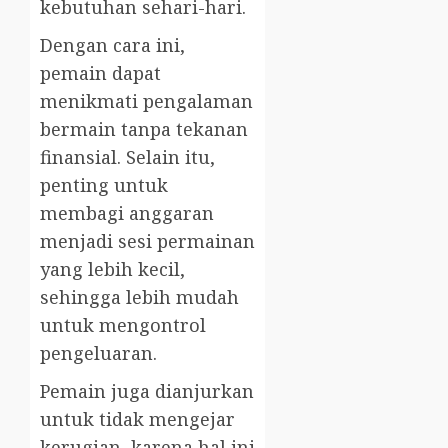
kebutuhan sehari-hari.
Dengan cara ini,
pemain dapat
menikmati pengalaman
bermain tanpa tekanan
finansial. Selain itu,
penting untuk
membagi anggaran
menjadi sesi permainan
yang lebih kecil,
sehingga lebih mudah
untuk mengontrol
pengeluaran.
Pemain juga dianjurkan
untuk tidak mengejar
kerugian, karena hal ini