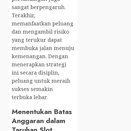
sangat berpengaruh.
Terakhir,
memanfaatkan peluang
dan mengambil risiko
yang terukur dapat
membuka jalan menuju
kemenangan. Dengan
menerapkan strategi
ini secara disiplin,
peluang untuk meraih
sukses semakin
terbuka lebar.
Menentukan Batas
Anggaran dalam
Taruhan Slot