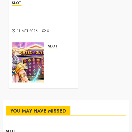
SLOT
How to Play on Sbobet88
with a More Practical
Experience
11 MEI 2026
0
SLOT
Panduan
Lengkap
Memilih
Situs
Slot
untuk
Pengguna
Baru
YOU MAY HAVE MISSED
26 APRIL
2026
0
SLOT