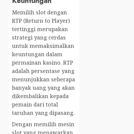
Keuntungan
Memilih slot dengan
RTP (Return to Player)
tertinggi merupakan
strategi yang cerdas
untuk memaksimalkan
keuntungan dalam
permainan kasino. RTP
adalah persentase yang
menunjukkan seberapa
banyak uang yang akan
dikembalikan kepada
pemain dari total
taruhan yang dipasang.
Dengan memilih mesin
slot yang menawarkan