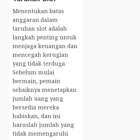
Menentukan batas
anggaran dalam
taruhan slot adalah
langkah penting untuk
menjaga keuangan dan
mencegah kerugian
yang tidak terduga.
Sebelum mulai
bermain, pemain
sebaiknya menetapkan
jumlah uang yang
bersedia mereka
habiskan, dan ini
haruslah jumlah yang
tidak memengaruhi