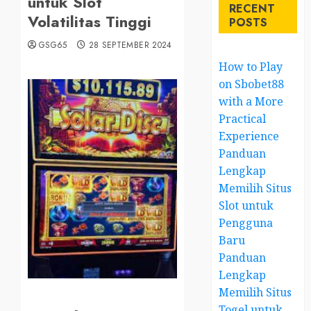
untuk Slot
RECENT
Volatilitas Tinggi
POSTS
GSG65
28 SEPTEMBER 2024
How to Play
on Sbobet88
with a More
Practical
Experience
Panduan
Lengkap
Memilih Situs
Slot untuk
Pengguna
Baru
Panduan
Lengkap
Memilih Situs
Togel untuk