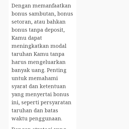
Dengan memanfaatkan
bonus sambutan, bonus
setoran, atau bahkan
bonus tanpa deposit,
Kamu dapat
meningkatkan modal
taruhan Kamu tanpa
harus mengeluarkan
banyak uang. Penting
untuk memahami
syarat dan ketentuan
yang menyertai bonus
ini, seperti persyaratan
taruhan dan batas
waktu penggunaan.