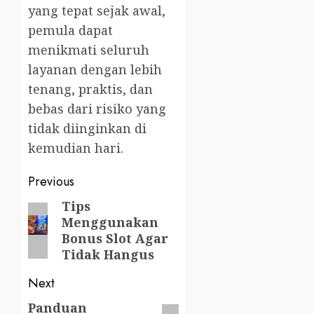
yang tepat sejak awal,
pemula dapat
menikmati seluruh
layanan dengan lebih
tenang, praktis, dan
bebas dari risiko yang
tidak diinginkan di
kemudian hari.
Post
Previous
navigation
Tips
Previous
Menggunakan
post:
Bonus Slot Agar
Tidak Hangus
Next
Panduan
Next