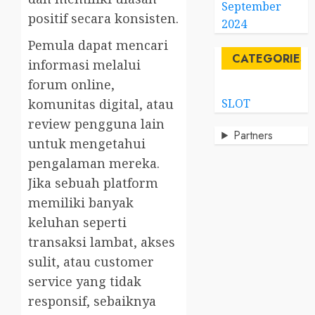
September
positif secara konsisten.
2024
Pemula dapat mencari
CATEGORIES
informasi melalui
forum online,
SLOT
komunitas digital, atau
review pengguna lain
Partners
untuk mengetahui
pengalaman mereka.
Jika sebuah platform
memiliki banyak
keluhan seperti
transaksi lambat, akses
sulit, atau customer
service yang tidak
responsif, sebaiknya