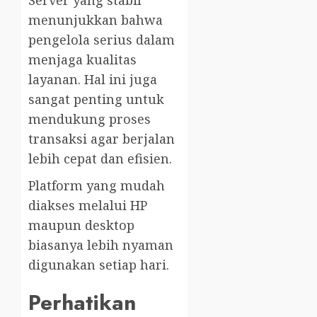
Server yang stabil
menunjukkan bahwa
pengelola serius dalam
menjaga kualitas
layanan. Hal ini juga
sangat penting untuk
mendukung proses
transaksi agar berjalan
lebih cepat dan efisien.
Platform yang mudah
diakses melalui HP
maupun desktop
biasanya lebih nyaman
digunakan setiap hari.
Perhatikan