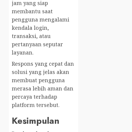
jam yang siap
membantu saat
pengguna mengalami
kendala login,
transaksi, atau
pertanyaan seputar
layanan.
Respons yang cepat dan
solusi yang jelas akan
membuat pengguna
merasa lebih aman dan
percaya terhadap
platform tersebut.
Kesimpulan