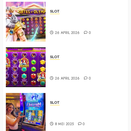
SLOT
Panduan Lengkap Memilih Situs
Slot untuk Pengguna Baru
26 APRIL 2026
0
SLOT
Panduan Lengkap Memilih Situs
Togel untuk Pemula
26 APRIL 2026
0
SLOT
Tips Menggunakan Bonus Slot
Agar Tidak Hangus
8 MEI 2025
0