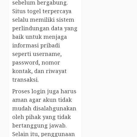
sebelum bergabung.
Situs togel terpercaya
selalu memiliki sistem
perlindungan data yang
baik untuk menjaga
informasi pribadi
seperti username,
password, nomor
kontak, dan riwayat
transaksi.
Proses login juga harus
aman agar akun tidak
mudah disalahgunakan
oleh pihak yang tidak
bertanggung jawab.
Selain itu, penggunaan