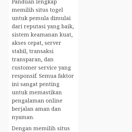
Panduan lengkap
memilih situs togel
untuk pemula dimulai
dari reputasi yang baik,
sistem keamanan kuat,
akses cepat, server
stabil, transaksi
transparan, dan
customer service yang
responsif. Semua faktor
ini sangat penting
untuk memastikan
pengalaman online
berjalan aman dan
nyaman.
Dengan memilih situs