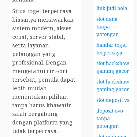
link judi bola
Situs togel terpercaya
slot dana
biasanya menawarkan
tanpa
sistem modern, akses
potongan
cepat, server stabil,
bandar togel
serta layanan
terpercaya
pelanggan yang
profesional. Dengan
slot hackshaw
mengetahui ciri-ciri
gaming gacor
tersebut, pemula dapat
slot hackshaw
lebih mudah
gaming gacor
menentukan pilihan
slot deposit va
tanpa harus khawatir
deposit ovo
salah bergabung
tanpa
dengan platform yang
potongan
tidak terpercaya.
slot mahjong