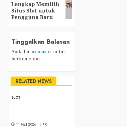
Lengkap Memilih
post:
Situs Slot untuk
Pengguna Baru
Tinggalkan Balasan
Anda harus
masuk
untuk
berkomentar.
RELATED NEWS
SLOT
How to Play on Sbobet88
with a More Practical
Experience
11 MEI 2026
0