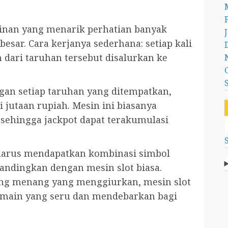
mainan yang menarik perhatian banyak
esar. Cara kerjanya sederhana: setiap kali
dari taruhan tersebut disalurkan ke
ngan setiap taruhan yang ditempatkan,
jutaan rupiah. Mesin ini biasanya
 sehingga jackpot dapat terakumulasi
arus mendapatkan kombinasi simbol
ibandingkan dengan mesin slot biasa.
ng menang yang menggiurkan, mesin slot
main yang seru dan mendebarkan bagi