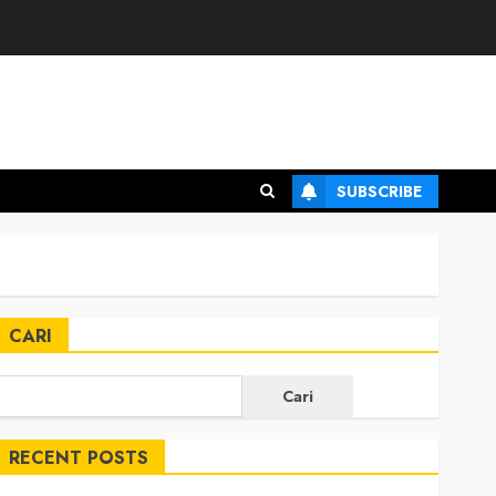
SUBSCRIBE
CARI
Cari
RECENT POSTS