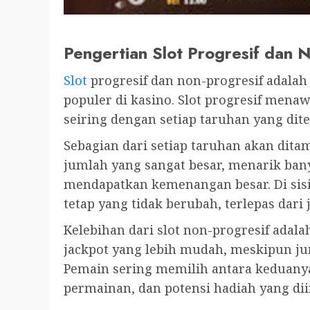
Pengertian Slot Progresif dan 
Slot
progresif dan non-progresif adalah
populer di kasino. Slot progresif mena
seiring dengan setiap taruhan yang di
Sebagian dari setiap taruhan akan dita
jumlah yang sangat besar, menarik ba
mendapatkan kemenangan besar. Di sisi 
tetap yang tidak berubah, terlepas dar
Kelebihan dari slot non-progresif ad
jackpot yang lebih mudah, meskipun jum
Pemain sering memilih antara keduanya 
permainan, dan potensi hadiah yang di