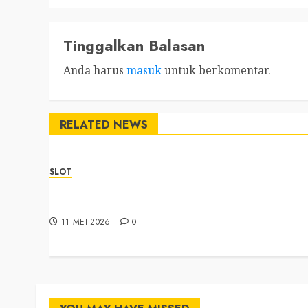
Tinggalkan Balasan
Anda harus
masuk
untuk berkomentar.
RELATED NEWS
SLOT
How to Play on Sbobet88 with a More Practical
Experience
11 MEI 2026
0