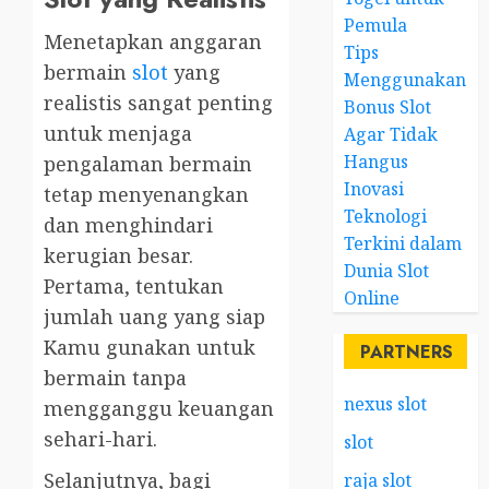
Pemula
Menetapkan anggaran
Tips
bermain
slot
yang
Menggunakan
realistis sangat penting
Bonus Slot
untuk menjaga
Agar Tidak
Hangus
pengalaman bermain
Inovasi
tetap menyenangkan
Teknologi
dan menghindari
Terkini dalam
kerugian besar.
Dunia Slot
Pertama, tentukan
Online
jumlah uang yang siap
Kamu gunakan untuk
PARTNERS
bermain tanpa
nexus slot
mengganggu keuangan
sehari-hari.
slot
Selanjutnya, bagi
raja slot