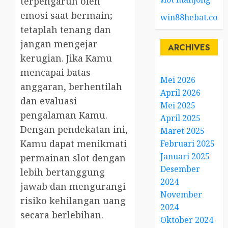
terpengaruh oleh
emosi saat bermain;
win88hebat.com
tetaplah tenang dan
jangan mengejar
ARCHIVES
kerugian. Jika Kamu
mencapai batas
Mei 2026
anggaran, berhentilah
April 2026
dan evaluasi
Mei 2025
pengalaman Kamu.
April 2025
Dengan pendekatan ini,
Maret 2025
Kamu dapat menikmati
Februari 2025
Januari 2025
permainan slot dengan
Desember
lebih bertanggung
2024
jawab dan mengurangi
November
risiko kehilangan uang
2024
secara berlebihan.
Oktober 2024