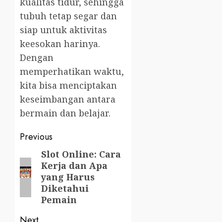
kualitas tidur, sehingga
tubuh tetap segar dan
siap untuk aktivitas
keesokan harinya.
Dengan
memperhatikan waktu,
kita bisa menciptakan
keseimbangan antara
bermain dan belajar.
Post
Previous
navigation
Slot Online: Cara
Previous
Kerja dan Apa
post:
yang Harus
Diketahui
Pemain
Next