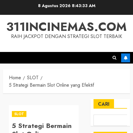
Skip
8 Agustus 2026
8:43:34 AM
to
content
311INCINEMAS.COM
RAIH JACKPOT DENGAN STRATEGI SLOT TERBAIK
Home
SLOT
5 Strategi Bermain Slot Online yang Efektif
CARI
SLOT
5 Strategi Bermain