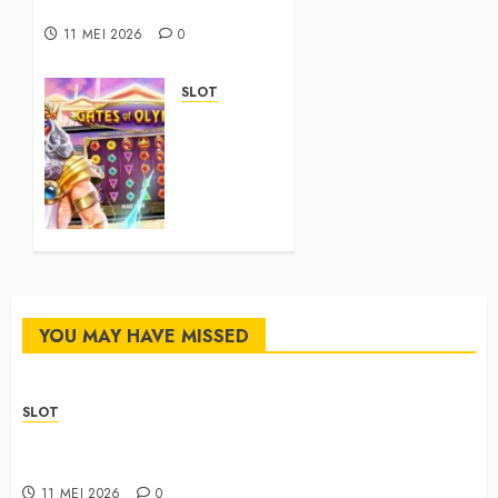
Experience
11 MEI 2026
0
SLOT
Panduan
Lengkap
Memilih
Situs
Slot
untuk
Pengguna
Baru
YOU MAY HAVE MISSED
26 APRIL
2026
0
SLOT
How to Play on Sbobet88 with a More Practical
Experience
11 MEI 2026
0