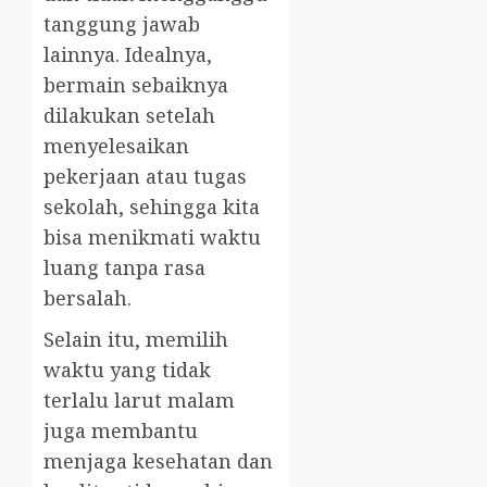
tanggung jawab
lainnya. Idealnya,
bermain sebaiknya
dilakukan setelah
menyelesaikan
pekerjaan atau tugas
sekolah, sehingga kita
bisa menikmati waktu
luang tanpa rasa
bersalah.
Selain itu, memilih
waktu yang tidak
terlalu larut malam
juga membantu
menjaga kesehatan dan