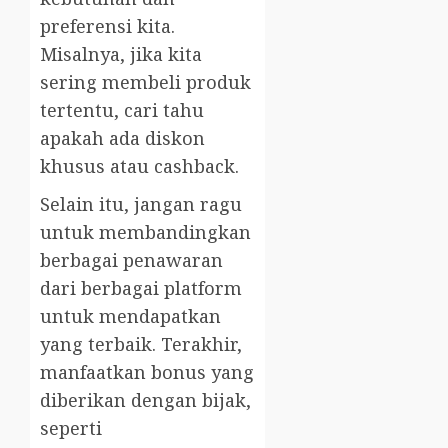
preferensi kita.
Misalnya, jika kita
sering membeli produk
tertentu, cari tahu
apakah ada diskon
khusus atau cashback.
Selain itu, jangan ragu
untuk membandingkan
berbagai penawaran
dari berbagai platform
untuk mendapatkan
yang terbaik. Terakhir,
manfaatkan bonus yang
diberikan dengan bijak,
seperti