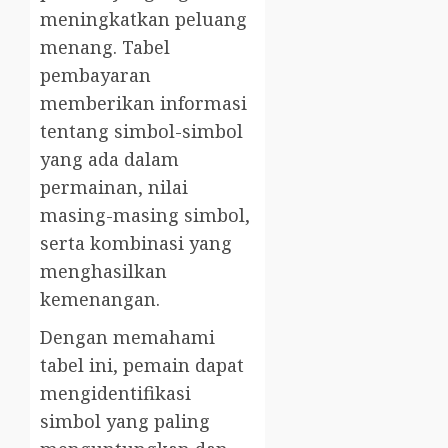
meningkatkan peluang
menang. Tabel
pembayaran
memberikan informasi
tentang simbol-simbol
yang ada dalam
permainan, nilai
masing-masing simbol,
serta kombinasi yang
menghasilkan
kemenangan.
Dengan memahami
tabel ini, pemain dapat
mengidentifikasi
simbol yang paling