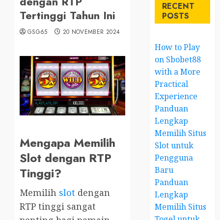
dengan RTP
RECENT
Tertinggi Tahun Ini
POSTS
GSG65
20 NOVEMBER 2024
How to Play
on Sbobet88
with a More
Practical
Experience
Panduan
Lengkap
Memilih Situs
Mengapa Memilih
Slot untuk
Slot dengan RTP
Pengguna
Baru
Tinggi?
Panduan
Memilih
slot
dengan
Lengkap
RTP tinggi sangat
Memilih Situs
Togel untuk