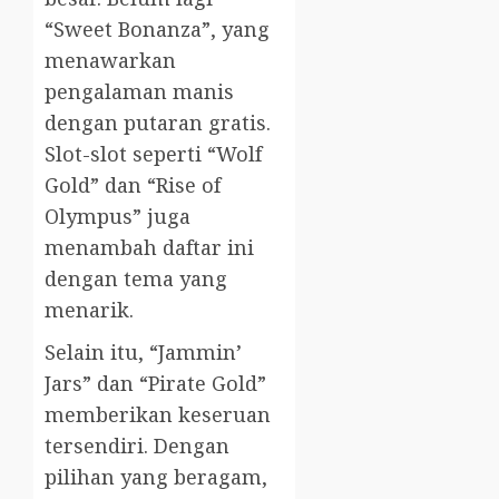
“Sweet Bonanza”, yang
menawarkan
pengalaman manis
dengan putaran gratis.
Slot-slot seperti “Wolf
Gold” dan “Rise of
Olympus” juga
menambah daftar ini
dengan tema yang
menarik.
Selain itu, “Jammin’
Jars” dan “Pirate Gold”
memberikan keseruan
tersendiri. Dengan
pilihan yang beragam,