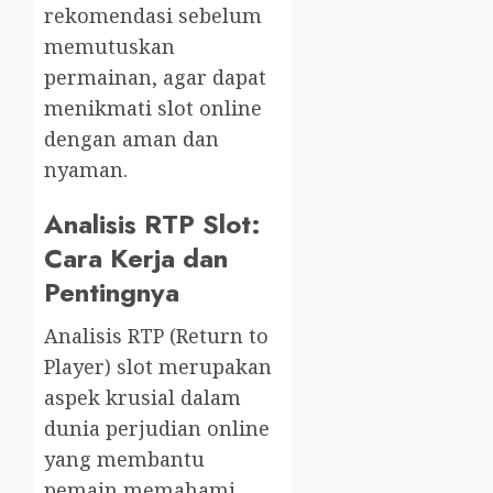
rekomendasi sebelum
memutuskan
permainan, agar dapat
menikmati slot online
dengan aman dan
nyaman.
Analisis RTP Slot:
Cara Kerja dan
Pentingnya
Analisis RTP (Return to
Player) slot merupakan
aspek krusial dalam
dunia perjudian online
yang membantu
pemain memahami