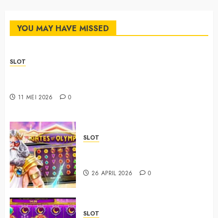
Baru
YOU MAY HAVE MISSED
26 APRIL
2026
0
SLOT
How to Play on Sbobet88 with a More Practical
Experience
11 MEI 2026
0
SLOT
Panduan Lengkap Memilih Situs
Slot untuk Pengguna Baru
26 APRIL 2026
0
SLOT