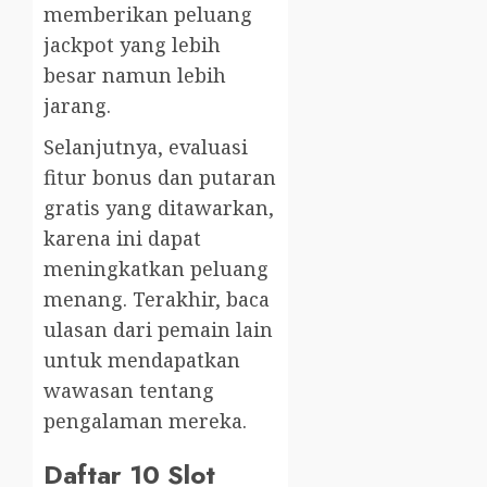
memberikan peluang
jackpot yang lebih
besar namun lebih
jarang.
Selanjutnya, evaluasi
fitur bonus dan putaran
gratis yang ditawarkan,
karena ini dapat
meningkatkan peluang
menang. Terakhir, baca
ulasan dari pemain lain
untuk mendapatkan
wawasan tentang
pengalaman mereka.
Daftar 10 Slot