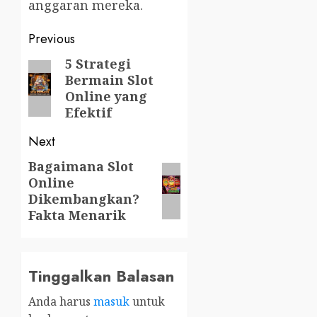
anggaran mereka.
Post
Previous
navigation
5 Strategi
Previous
Bermain Slot
post:
Online yang
Efektif
Next
Bagaimana Slot
Next
Online
post:
Dikembangkan?
Fakta Menarik
Tinggalkan Balasan
Anda harus
masuk
untuk