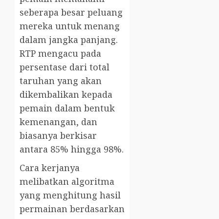
seberapa besar peluang
mereka untuk menang
dalam jangka panjang.
RTP mengacu pada
persentase dari total
taruhan yang akan
dikembalikan kepada
pemain dalam bentuk
kemenangan, dan
biasanya berkisar
antara 85% hingga 98%.
Cara kerjanya
melibatkan algoritma
yang menghitung hasil
permainan berdasarkan