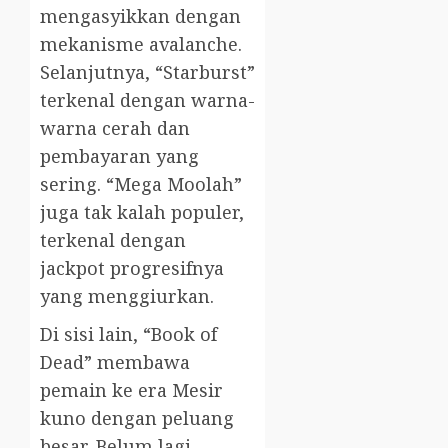
mengasyikkan dengan
mekanisme avalanche.
Selanjutnya, “Starburst”
terkenal dengan warna-
warna cerah dan
pembayaran yang
sering. “Mega Moolah”
juga tak kalah populer,
terkenal dengan
jackpot progresifnya
yang menggiurkan.
Di sisi lain, “Book of
Dead” membawa
pemain ke era Mesir
kuno dengan peluang
besar. Belum lagi