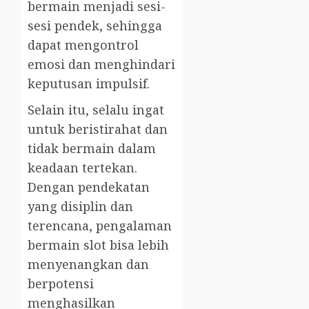
bermain menjadi sesi-
sesi pendek, sehingga
dapat mengontrol
emosi dan menghindari
keputusan impulsif.
Selain itu, selalu ingat
untuk beristirahat dan
tidak bermain dalam
keadaan tertekan.
Dengan pendekatan
yang disiplin dan
terencana, pengalaman
bermain slot bisa lebih
menyenangkan dan
berpotensi
menghasilkan