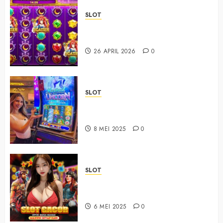
SLOT
Panduan Lengkap Memilih Situs
Togel untuk Pemula
26 APRIL 2026
0
SLOT
Tips Menggunakan Bonus Slot
Agar Tidak Hangus
8 MEI 2025
0
SLOT
Inovasi Teknologi Terkini dalam
Dunia Slot Online
6 MEI 2025
0