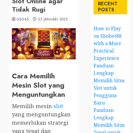
Slot Online agar
RECENT
Tidak Rugi
POSTS
GSG65
23 JANUARI 2025
How to Play
on Sbobet88
with a More
Practical
Experience
Panduan
Lengkap
Cara Memilih
Memilih Situs
Mesin Slot yang
Slot untuk
Menguntungkan
Pengguna
Baru
Memilih mesin
slot
Panduan
yang menguntungkan
Lengkap
memerlukan strategi
Memilih Situs
yang tepat dan
Togel untuk