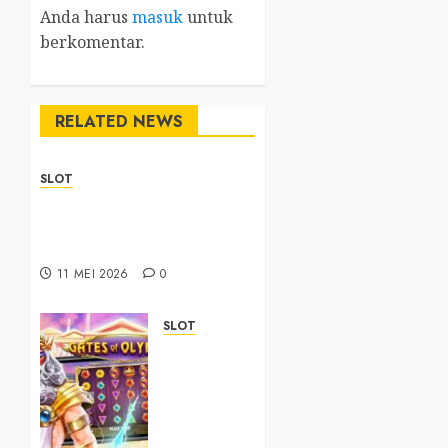
Anda harus
masuk
untuk
berkomentar.
RELATED NEWS
SLOT
How to Play on Sbobet88
with a More Practical
Experience
11 MEI 2026
0
SLOT
Panduan
Lengkap
Memilih
Situs
Slot