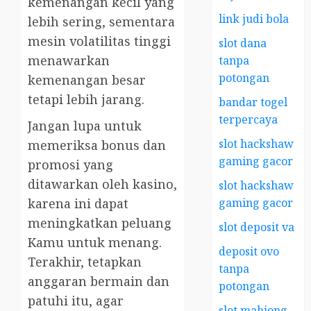
kemenangan kecil yang
link judi bola
lebih sering, sementara
mesin volatilitas tinggi
slot dana
menawarkan
tanpa
potongan
kemenangan besar
tetapi lebih jarang.
bandar togel
terpercaya
Jangan lupa untuk
slot hackshaw
memeriksa bonus dan
gaming gacor
promosi yang
ditawarkan oleh kasino,
slot hackshaw
gaming gacor
karena ini dapat
meningkatkan peluang
slot deposit va
Kamu untuk menang.
deposit ovo
Terakhir, tetapkan
tanpa
anggaran bermain dan
potongan
patuhi itu, agar
slot mahjong