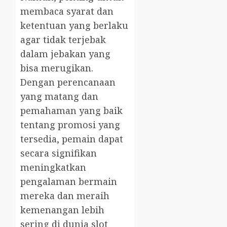
membaca syarat dan
ketentuan yang berlaku
agar tidak terjebak
dalam jebakan yang
bisa merugikan.
Dengan perencanaan
yang matang dan
pemahaman yang baik
tentang promosi yang
tersedia, pemain dapat
secara signifikan
meningkatkan
pengalaman bermain
mereka dan meraih
kemenangan lebih
sering di dunia slot