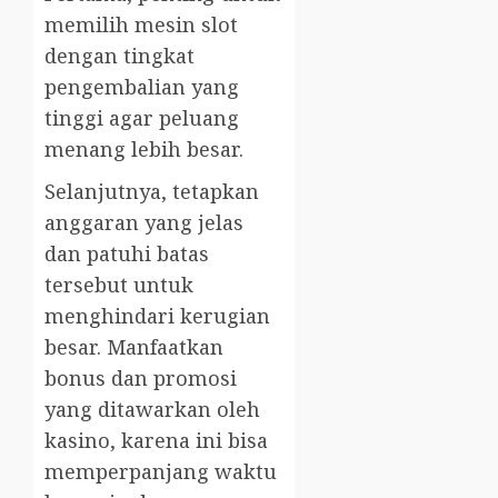
memilih mesin slot
dengan tingkat
pengembalian yang
tinggi agar peluang
menang lebih besar.
Selanjutnya, tetapkan
anggaran yang jelas
dan patuhi batas
tersebut untuk
menghindari kerugian
besar. Manfaatkan
bonus dan promosi
yang ditawarkan oleh
kasino, karena ini bisa
memperpanjang waktu