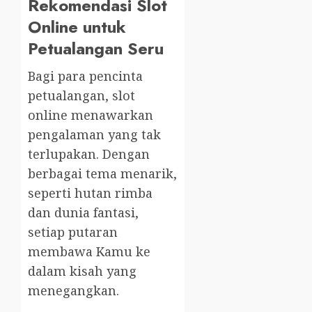
Rekomendasi Slot
Online untuk
Petualangan Seru
Bagi para pencinta
petualangan, slot
online menawarkan
pengalaman yang tak
terlupakan. Dengan
berbagai tema menarik,
seperti hutan rimba
dan dunia fantasi,
setiap putaran
membawa Kamu ke
dalam kisah yang
menegangkan.