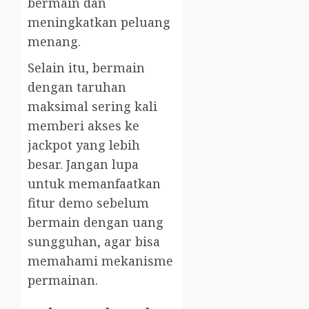
bermain dan
meningkatkan peluang
menang.
Selain itu, bermain
dengan taruhan
maksimal sering kali
memberi akses ke
jackpot yang lebih
besar. Jangan lupa
untuk memanfaatkan
fitur demo sebelum
bermain dengan uang
sungguhan, agar bisa
memahami mekanisme
permainan.