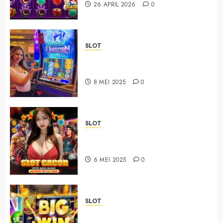
26 APRIL 2026
0
SLOT
Tips Menggunakan Bonus Slot
Agar Tidak Hangus
8 MEI 2025
0
SLOT
Inovasi Teknologi Terkini dalam
Dunia Slot Online
6 MEI 2025
0
SLOT
Cara Bermain Slot Online dengan