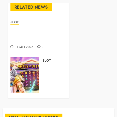
RELATED NEWS
SLOT
How to Play on Sbobet88
with a More Practical
Experience
11 MEI 2026
0
SLOT
Panduan
Lengkap
Memilih
Situs
Slot
untuk
Pengguna
Baru