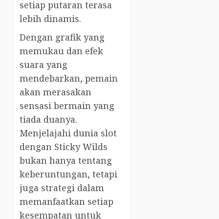
setiap putaran terasa
lebih dinamis.
Dengan grafik yang
memukau dan efek
suara yang
mendebarkan, pemain
akan merasakan
sensasi bermain yang
tiada duanya.
Menjelajahi dunia slot
dengan Sticky Wilds
bukan hanya tentang
keberuntungan, tetapi
juga strategi dalam
memanfaatkan setiap
kesempatan untuk