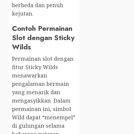
berbeda dan penuh
kejutan.
Contoh Permainan
Slot dengan Sticky
Wilds
Permainan slot dengan
fitur Sticky Wilds
menawarkan
pengalaman bermain
yang menarik dan
mengasyikkan. Dalam
permainan ini, simbol
Wild dapat “menempel”
di gulungan selama