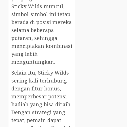
Sticky Wilds muncul,
simbol-simbol ini tetap
berada di posisi mereka
selama beberapa
putaran, sehingga
menciptakan kombinasi
yang lebih
menguntungkan.
Selain itu, Sticky Wilds
sering kali terhubung
dengan fitur bonus,
memperbesar potensi
hadiah yang bisa diraih.
Dengan strategi yang
tepat, pemain dapat