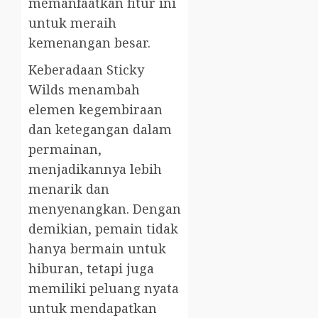
memanfaatkan fitur ini
untuk meraih
kemenangan besar.
Keberadaan Sticky
Wilds menambah
elemen kegembiraan
dan ketegangan dalam
permainan,
menjadikannya lebih
menarik dan
menyenangkan. Dengan
demikian, pemain tidak
hanya bermain untuk
hiburan, tetapi juga
memiliki peluang nyata
untuk mendapatkan