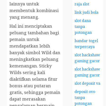
lainnya untuk
raja slot
membentuk kombinasi
link judi bola
yang menang.
slot dana
Hal ini menciptakan
tanpa
potongan
peluang tambahan bagi
pemain untuk
bandar togel
mendapatkan lebih
terpercaya
banyak simbol Wild dan
slot hackshaw
meningkatkan peluang
gaming gacor
kemenangan. Sticky
slot hackshaw
Wilds sering kali
gaming gacor
diaktifkan selama fitur
slot deposit va
bonus atau putaran
deposit ovo
gratis, sehingga pemain
tanpa
dapat merasakan
potongan
pengalaman bermain