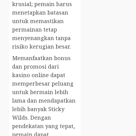
krusial; pemain harus
menetapkan batasan
untuk memastikan
permainan tetap
menyenangkan tanpa
risiko kerugian besar.
Memanfaatkan bonus
dan promosi dari
kasino online dapat
memperbesar peluang
untuk bermain lebih
lama dan mendapatkan
lebih banyak Sticky
Wilds. Dengan
pendekatan yang tepat,
pemain dapat