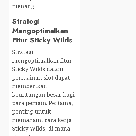
menang.
Strategi
Mengoptimalkan
Fitur Sticky Wilds
Strategi
mengoptimalkan fitur
Sticky Wilds dalam
permainan slot dapat
memberikan
keuntungan besar bagi
para pemain. Pertama,
penting untuk
memahami cara kerja
Sticky Wilds, di mana