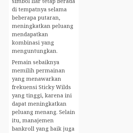
simbol liar tetap berada
di tempatnya selama
beberapa putaran,
meningkatkan peluang
mendapatkan
kombinasi yang
menguntungkan.
Pemain sebaiknya
memilih permainan
yang menawarkan
frekuensi Sticky Wilds
yang tinggi, karena ini
dapat meningkatkan
peluang menang. Selain
itu, manajemen
bankroll yang baik juga