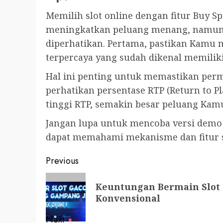
Memilih slot online dengan fitur Buy S
meningkatkan peluang menang, namun 
diperhatikan. Pertama, pastikan Kamu 
terpercaya yang sudah dikenal memiliki
Hal ini penting untuk memastikan perm
perhatikan persentase RTP (Return to Pl
tinggi RTP, semakin besar peluang Ka
Jangan lupa untuk mencoba versi demo t
dapat memahami mekanisme dan fitur sl
Post
Previous
navigation
Previous
Keuntungan Bermain Slot 
post:
Konvensional
Next