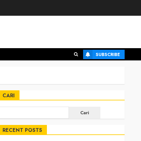
SUBSCRIBE
CARI
Cari
RECENT POSTS