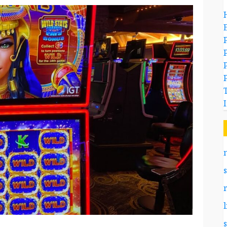
s
r
l