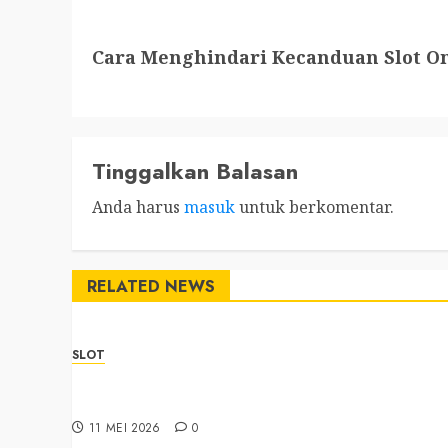
Next
Cara Menghindari Kecanduan Slot O
post:
Tinggalkan Balasan
Anda harus
masuk
untuk berkomentar.
RELATED NEWS
SLOT
How to Play on Sbobet88 with a More Practical
Experience
11 MEI 2026
0