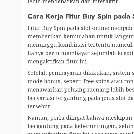
lebih mendebarkan dan interaktif.
Cara Kerja Fitur Buy Spin pada 
Fitur Buy Spin pada slot online menjad
memberikan kemudahan untuk langsung
menunggu kombinasi tertentu muncul. 
hanya perlu membayar sejumlah kredit 
mengaktifkan fitur ini.
Setelah pembayaran dilakukan, sistem
mode bonus, seperti free spins atau ro
menawarkan peluang menang lebih besa
bervariasi tergantung pada jenis slot 
tersebut.
Namun, perlu diingat bahwa meskipun f
bergantung pada keberuntungan, sehin