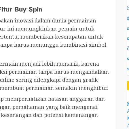
itur Buy Spin
pakan inovasi dalam dunia permainan
Fitur ini memungkinkan pemain untuk
tertentu, memberikan kesempatan untuk
s
tanpa harus menunggu kombinasi simbol
ermain menjadi lebih menarik, karena
 aksi permainan tanpa harus mengandalkan
online sering dilengkapi dengan grafik
 membuat permainan semakin menghibur.
ap memperhatikan batasan anggaran dan
engan pemahaman yang baik mengenai
n kesenangan dan potensi kemenangan