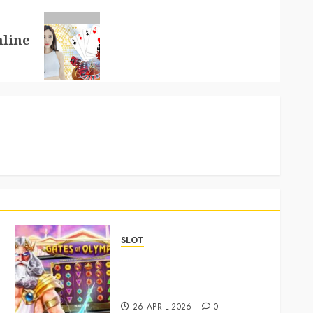
nline
SLOT
Panduan Lengkap Memilih
Situs Slot untuk Pengguna
Baru
26 APRIL 2026
0