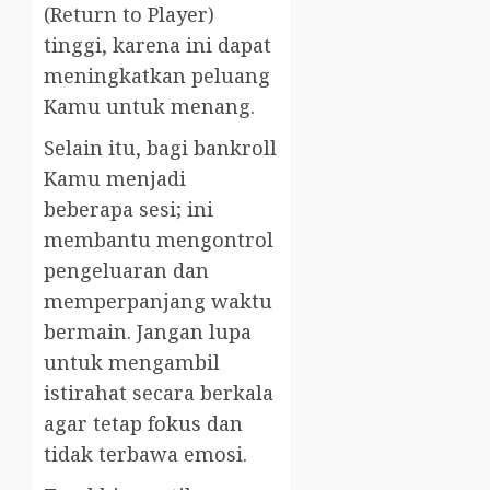
(Return to Player)
tinggi, karena ini dapat
meningkatkan peluang
Kamu untuk menang.
Selain itu, bagi bankroll
Kamu menjadi
beberapa sesi; ini
membantu mengontrol
pengeluaran dan
memperpanjang waktu
bermain. Jangan lupa
untuk mengambil
istirahat secara berkala
agar tetap fokus dan
tidak terbawa emosi.