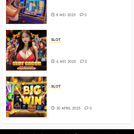
Tips Menggunakan Bonus Slot
Agar Tidak Hangus
8 MEI 2025
0
SLOT
Inovasi Teknologi Terkini dalam
Dunia Slot Online
6 MEI 2025
0
SLOT
Cara Bermain Slot Online dengan
Modal Minim
30 APRIL 2025
0