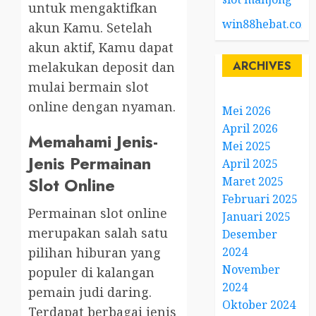
untuk mengaktifkan
win88hebat.com
akun Kamu. Setelah
akun aktif, Kamu dapat
ARCHIVES
melakukan deposit dan
mulai bermain slot
online dengan nyaman.
Mei 2026
April 2026
Memahami Jenis-
Mei 2025
Jenis Permainan
April 2025
Slot Online
Maret 2025
Februari 2025
Permainan slot online
Januari 2025
merupakan salah satu
Desember
2024
pilihan hiburan yang
November
populer di kalangan
2024
pemain judi daring.
Oktober 2024
Terdapat berbagai jenis