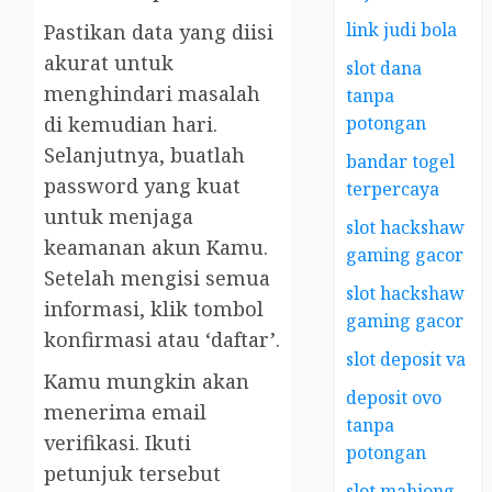
link judi bola
Pastikan data yang diisi
akurat untuk
slot dana
menghindari masalah
tanpa
potongan
di kemudian hari.
Selanjutnya, buatlah
bandar togel
password yang kuat
terpercaya
untuk menjaga
slot hackshaw
keamanan akun Kamu.
gaming gacor
Setelah mengisi semua
slot hackshaw
informasi, klik tombol
gaming gacor
konfirmasi atau ‘daftar’.
slot deposit va
Kamu mungkin akan
deposit ovo
menerima email
tanpa
verifikasi. Ikuti
potongan
petunjuk tersebut
slot mahjong