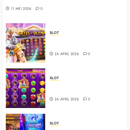
Experience
11 MEI 2026
0
SLOT
Panduan Lengkap Memilih Situs
Slot untuk Pengguna Baru
26 APRIL 2026
0
SLOT
Panduan Lengkap Memilih Situs
Togel untuk Pemula
26 APRIL 2026
0
SLOT