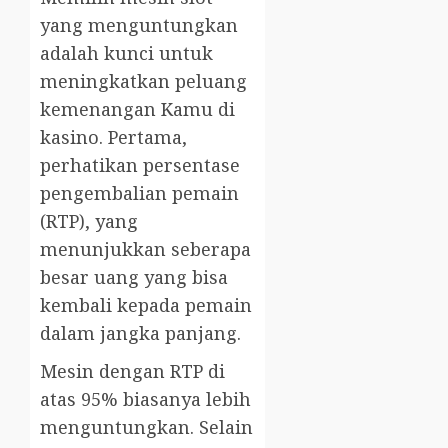
yang menguntungkan
adalah kunci untuk
meningkatkan peluang
kemenangan Kamu di
kasino. Pertama,
perhatikan persentase
pengembalian pemain
(RTP), yang
menunjukkan seberapa
besar uang yang bisa
kembali kepada pemain
dalam jangka panjang.
Mesin dengan RTP di
atas 95% biasanya lebih
menguntungkan. Selain