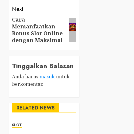
Next
Cara
Next
Memanfaatkan
post:
Bonus Slot Online
dengan Maksimal
Tinggalkan Balasan
Anda harus
masuk
untuk
berkomentar.
RELATED NEWS
SLOT
How to Play on Sbobet88