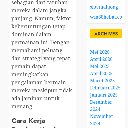
sebagian dari taruhan
slot mahjong
mereka dalam jangka
win88hebat.com
panjang. Namun, faktor
keberuntungan tetap
ARCHIVES
dominan dalam
permainan ini. Dengan
memahami peluang
Mei 2026
dan strategi yang tepat,
April 2026
pemain dapat
Mei 2025
April 2025
meningkatkan
Maret 2025
pengalaman bermain
Februari 2025
mereka meskipun tidak
Januari 2025
ada jaminan untuk
Desember
menang.
2024
November
Cara Kerja
2024