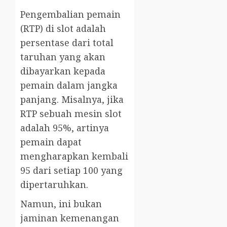
Pengembalian pemain
(RTP) di slot adalah
persentase dari total
taruhan yang akan
dibayarkan kepada
pemain dalam jangka
panjang. Misalnya, jika
RTP sebuah mesin slot
adalah 95%, artinya
pemain dapat
mengharapkan kembali
95 dari setiap 100 yang
dipertaruhkan.
Namun, ini bukan
jaminan kemenangan