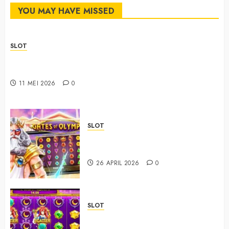
YOU MAY HAVE MISSED
26 APRIL
2026
0
SLOT
How to Play on Sbobet88 with a More Practical
Experience
11 MEI 2026
0
SLOT
Panduan Lengkap Memilih Situs
Slot untuk Pengguna Baru
26 APRIL 2026
0
SLOT
Panduan Lengkap Memilih Situs