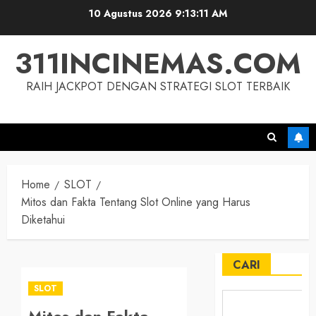
Skip
10 Agustus 2026
9:13:12 AM
to
content
311INCINEMAS.COM
RAIH JACKPOT DENGAN STRATEGI SLOT TERBAIK
Home
SLOT
Mitos dan Fakta Tentang Slot Online yang Harus
Diketahui
CARI
SLOT