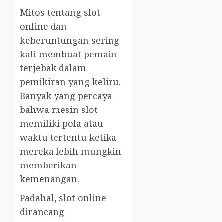
Mitos tentang slot
online dan
keberuntungan sering
kali membuat pemain
terjebak dalam
pemikiran yang keliru.
Banyak yang percaya
bahwa mesin slot
memiliki pola atau
waktu tertentu ketika
mereka lebih mungkin
memberikan
kemenangan.
Padahal, slot online
dirancang