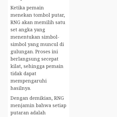
Ketika pemain
menekan tombol putar,
RNG akan memilih satu
set angka yang
menentukan simbol-
simbol yang muncul di
gulungan. Proses ini
berlangsung secepat
kilat, sehingga pemain
tidak dapat
mempengaruhi
hasilnya.
Dengan demikian, RNG
menjamin bahwa setiap
putaran adalah