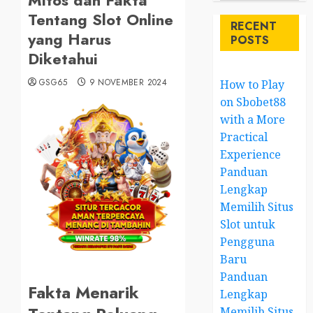
Mitos dan Fakta
Tentang Slot Online
RECENT
yang Harus
POSTS
Diketahui
GSG65
9 NOVEMBER 2024
How to Play
on Sbobet88
with a More
Practical
Experience
Panduan
Lengkap
Memilih Situs
Slot untuk
Pengguna
Baru
Panduan
Fakta Menarik
Lengkap
Memilih Situs