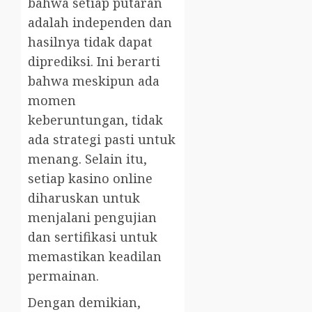
bahwa setiap putaran
adalah independen dan
hasilnya tidak dapat
diprediksi. Ini berarti
bahwa meskipun ada
momen
keberuntungan, tidak
ada strategi pasti untuk
menang. Selain itu,
setiap kasino online
diharuskan untuk
menjalani pengujian
dan sertifikasi untuk
memastikan keadilan
permainan.
Dengan demikian,