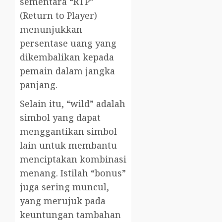
sementara “RTP”
(Return to Player)
menunjukkan
persentase uang yang
dikembalikan kepada
pemain dalam jangka
panjang.
Selain itu, “wild” adalah
simbol yang dapat
menggantikan simbol
lain untuk membantu
menciptakan kombinasi
menang. Istilah “bonus”
juga sering muncul,
yang merujuk pada
keuntungan tambahan