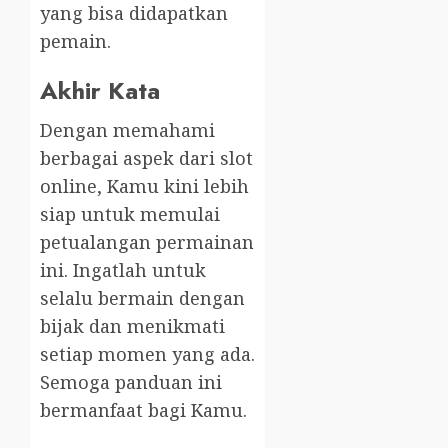
yang bisa didapatkan
pemain.
Akhir Kata
Dengan memahami
berbagai aspek dari slot
online, Kamu kini lebih
siap untuk memulai
petualangan permainan
ini. Ingatlah untuk
selalu bermain dengan
bijak dan menikmati
setiap momen yang ada.
Semoga panduan ini
bermanfaat bagi Kamu.