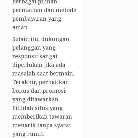
berbagai pilihan
permainan dan metode
pembayaran yang
aman.
Selain itu, dukungan
pelanggan yang
responsif sangat
diperlukan jika ada
masalah saat bermain.
Terakhir, perhatikan
bonus dan promosi
yang ditawarkan.
Pilihlah situs yang
memberikan tawaran
menarik tanpa syarat
yang rumit.