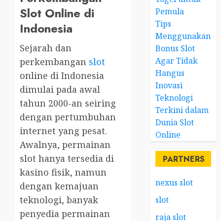
Slot Online di
Pemula
Tips
Indonesia
Menggunakan
Sejarah dan
Bonus Slot
Agar Tidak
perkembangan
slot
Hangus
online di Indonesia
Inovasi
dimulai pada awal
Teknologi
tahun 2000-an seiring
Terkini dalam
dengan pertumbuhan
Dunia Slot
internet yang pesat.
Online
Awalnya, permainan
slot hanya tersedia di
PARTNERS
kasino fisik, namun
nexus slot
dengan kemajuan
teknologi, banyak
slot
penyedia permainan
raja slot