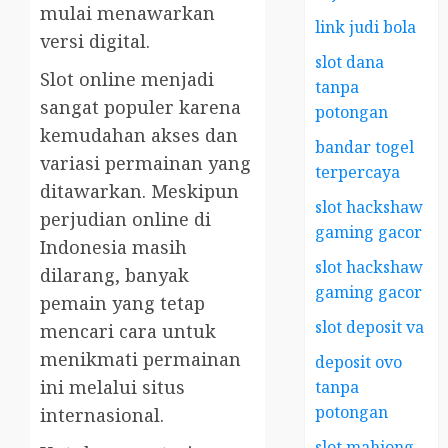
mulai menawarkan
link judi bola
versi digital.
slot dana
Slot online menjadi
tanpa
sangat populer karena
potongan
kemudahan akses dan
bandar togel
variasi permainan yang
terpercaya
ditawarkan. Meskipun
slot hackshaw
perjudian online di
gaming gacor
Indonesia masih
slot hackshaw
dilarang, banyak
gaming gacor
pemain yang tetap
slot deposit va
mencari cara untuk
menikmati permainan
deposit ovo
ini melalui situs
tanpa
potongan
internasional.
slot mahjong