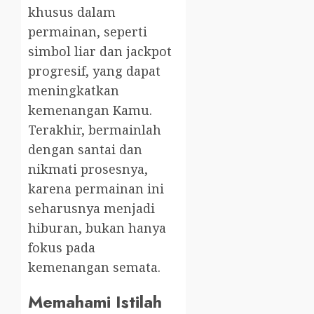
khusus dalam
permainan, seperti
simbol liar dan jackpot
progresif, yang dapat
meningkatkan
kemenangan Kamu.
Terakhir, bermainlah
dengan santai dan
nikmati prosesnya,
karena permainan ini
seharusnya menjadi
hiburan, bukan hanya
fokus pada
kemenangan semata.
Memahami Istilah