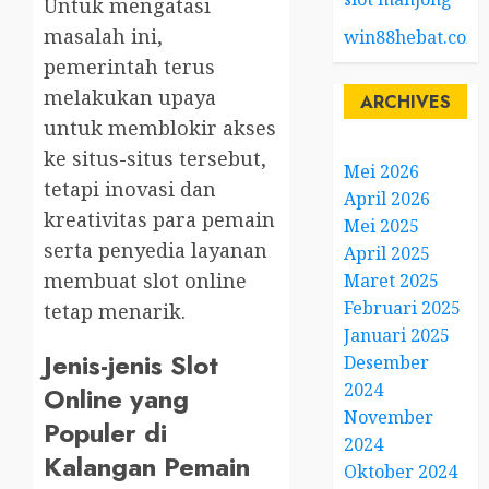
Untuk mengatasi
masalah ini,
win88hebat.com
pemerintah terus
melakukan upaya
ARCHIVES
untuk memblokir akses
ke situs-situs tersebut,
Mei 2026
tetapi inovasi dan
April 2026
kreativitas para pemain
Mei 2025
serta penyedia layanan
April 2025
membuat slot online
Maret 2025
Februari 2025
tetap menarik.
Januari 2025
Jenis-jenis Slot
Desember
2024
Online yang
November
Populer di
2024
Kalangan Pemain
Oktober 2024