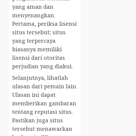
yang aman dan
menyenangkan.
Pertama, periksa lisensi
situs tersebut; situs
yang terpercaya
biasanya memiliki
lisensi dari otoritas
perjudian yang diakui.
Selanjutnya, lihatlah
ulasan dari pemain lain.
Ulasan ini dapat
memberikan gambaran
tentang reputasi situs.
Pastikan juga situs
tersebut menawarkan