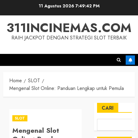
Skip
11 Agustus 2026
7:49:43 PM
to
content
311INCINEMAS.COM
RAIH JACKPOT DENGAN STRATEGI SLOT TERBAIK
Home
SLOT
Mengenal Slot Online: Panduan Lengkap untuk Pemula
CARI
SLOT
Mengenal Slot