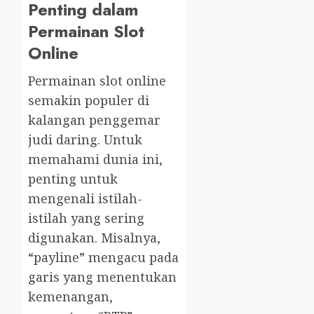
Penting dalam
Permainan Slot
Online
Permainan slot online
semakin populer di
kalangan penggemar
judi daring. Untuk
memahami dunia ini,
penting untuk
mengenali istilah-
istilah yang sering
digunakan. Misalnya,
“payline” mengacu pada
garis yang menentukan
kemenangan,