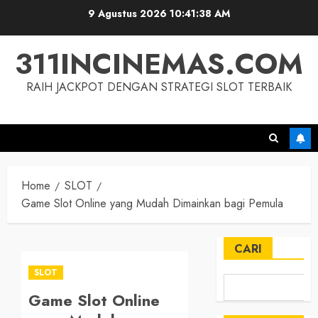
Skip
9 Agustus 2026
10:41:39 AM
to
content
311INCINEMAS.COM
RAIH JACKPOT DENGAN STRATEGI SLOT TERBAIK
Home
SLOT
Game Slot Online yang Mudah Dimainkan bagi Pemula
CARI
SLOT
Game Slot Online