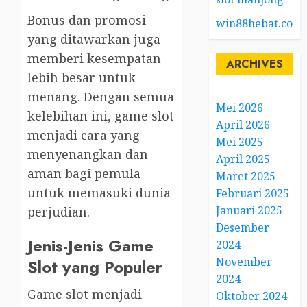
Bonus dan promosi
win88hebat.com
yang ditawarkan juga
memberi kesempatan
ARCHIVES
lebih besar untuk
menang. Dengan semua
Mei 2026
kelebihan ini, game slot
April 2026
menjadi cara yang
Mei 2025
menyenangkan dan
April 2025
aman bagi pemula
Maret 2025
untuk memasuki dunia
Februari 2025
Januari 2025
perjudian.
Desember
Jenis-Jenis Game
2024
November
Slot yang Populer
2024
Game slot menjadi
Oktober 2024