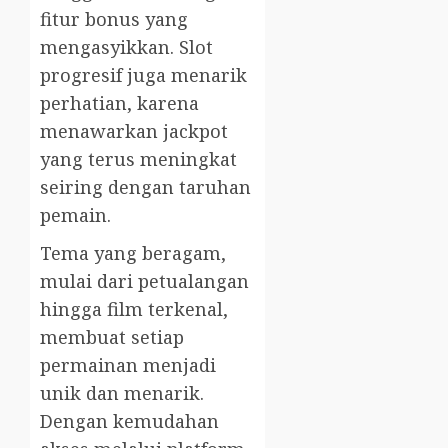
fitur bonus yang
mengasyikkan. Slot
progresif juga menarik
perhatian, karena
menawarkan jackpot
yang terus meningkat
seiring dengan taruhan
pemain.
Tema yang beragam,
mulai dari petualangan
hingga film terkenal,
membuat setiap
permainan menjadi
unik dan menarik.
Dengan kemudahan