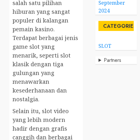
salah satu pilihan
September
2024
hiburan yang sangat
populer di kalangan
CATEGORIES
pemain kasino.
Terdapat berbagai jenis
SLOT
game slot yang
menarik, seperti slot
Partners
klasik dengan tiga
gulungan yang
menawarkan
kesederhanaan dan
nostalgia.
Selain itu, slot video
yang lebih modern
hadir dengan grafis
canggih dan berbagai