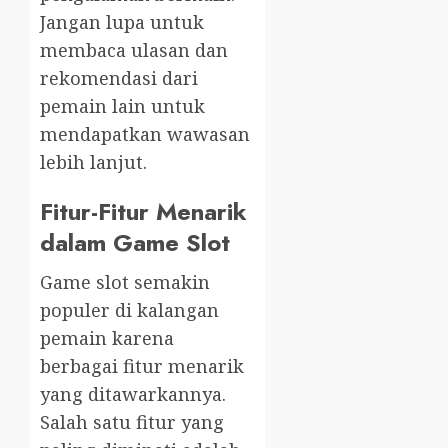
Jangan lupa untuk
membaca ulasan dan
rekomendasi dari
pemain lain untuk
mendapatkan wawasan
lebih lanjut.
Fitur-Fitur Menarik
dalam Game Slot
Game slot semakin
populer di kalangan
pemain karena
berbagai fitur menarik
yang ditawarkannya.
Salah satu fitur yang