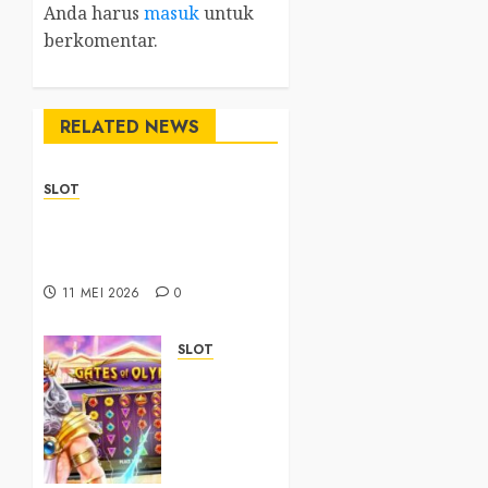
Anda harus
masuk
untuk
berkomentar.
RELATED NEWS
SLOT
How to Play on Sbobet88
with a More Practical
Experience
11 MEI 2026
0
SLOT
Panduan
Lengkap
Memilih
Situs
Slot