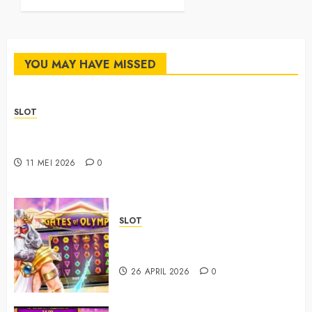
untuk
Pengguna
Baru
YOU MAY HAVE MISSED
26 APRIL
2026
0
SLOT
How to Play on Sbobet88 with a More Practical
Experience
11 MEI 2026
0
SLOT
Panduan Lengkap Memilih Situs
Slot untuk Pengguna Baru
26 APRIL 2026
0