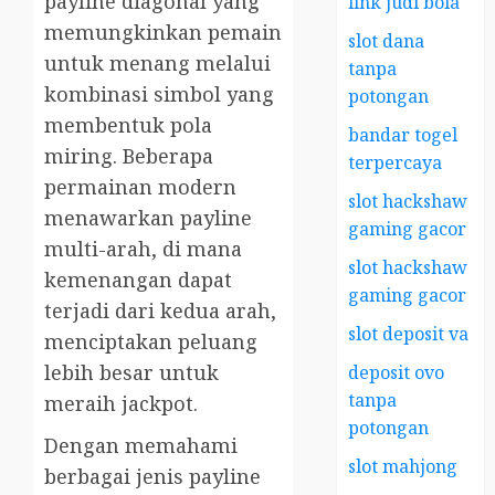
payline diagonal yang
link judi bola
memungkinkan pemain
slot dana
untuk menang melalui
tanpa
kombinasi simbol yang
potongan
membentuk pola
bandar togel
miring. Beberapa
terpercaya
permainan modern
slot hackshaw
menawarkan payline
gaming gacor
multi-arah, di mana
slot hackshaw
kemenangan dapat
gaming gacor
terjadi dari kedua arah,
slot deposit va
menciptakan peluang
lebih besar untuk
deposit ovo
tanpa
meraih jackpot.
potongan
Dengan memahami
slot mahjong
berbagai jenis payline