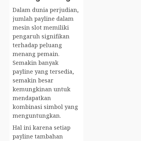
Dalam dunia perjudian,
jumlah payline dalam
mesin slot memiliki
pengaruh signifikan
terhadap peluang
menang pemain.
Semakin banyak
payline yang tersedia,
semakin besar
kemungkinan untuk
mendapatkan
kombinasi simbol yang
menguntungkan.
Hal ini karena setiap
payline tambahan