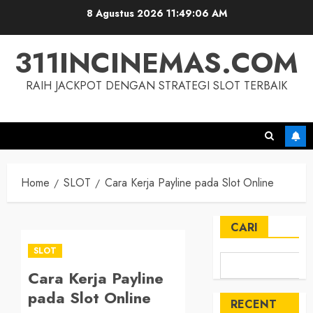
Skip
8 Agustus 2026
11:49:07 AM
to
content
311INCINEMAS.COM
RAIH JACKPOT DENGAN STRATEGI SLOT TERBAIK
Home
SLOT
Cara Kerja Payline pada Slot Online
CARI
SLOT
Cara Kerja Payline
pada Slot Online
RECENT