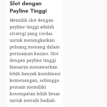
Slot dengan
Payline Tinggi
Memilih slot dengan
payline tinggi adalah
strategi yang cerdas
untuk meningkatkan
peluang menang dalam
permainan kasino. Slot
dengan payline tinggi
biasanya menawarkan
lebih banyak kombinasi
kemenangan, sehingga
pemain memiliki
kesempatan lebih besar
untuk meraih hadiah.