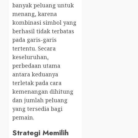
banyak peluang untuk
menang, karena
kombinasi simbol yang
berhasil tidak terbatas
pada garis-garis
tertentu. Secara
keseluruhan,
perbedaan utama
antara keduanya
terletak pada cara
kemenangan dihitung
dan jumlah peluang
yang tersedia bagi
pemain.
Strategi Memilih