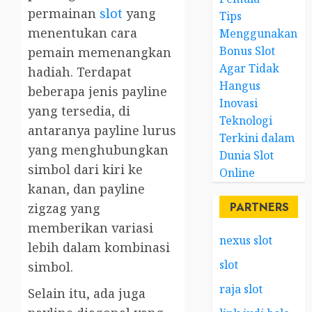
permainan
slot
yang
Tips
menentukan cara
Menggunakan
Bonus Slot
pemain memenangkan
Agar Tidak
hadiah. Terdapat
Hangus
beberapa jenis payline
Inovasi
yang tersedia, di
Teknologi
antaranya payline lurus
Terkini dalam
yang menghubungkan
Dunia Slot
simbol dari kiri ke
Online
kanan, dan payline
PARTNERS
zigzag yang
memberikan variasi
nexus slot
lebih dalam kombinasi
slot
simbol.
raja slot
Selain itu, ada juga