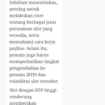
Sebelum memutuskan,
penting untuk
melakukan riset
tentang berbagai jenis
permainan slot yang
tersedia, serta
memahami cara kerja
payline. Selain itu,
pemain juga harus
memperhatikan tingkat
pengembalian ke
pemain (RTP) dan
volatilitas slot tersebut.
Slot dengan RTP tinggi
cenderung
memberikan