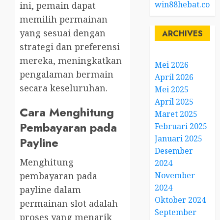
win88hebat.com
ini, pemain dapat
memilih permainan
yang sesuai dengan
ARCHIVES
strategi dan preferensi
mereka, meningkatkan
Mei 2026
pengalaman bermain
April 2026
secara keseluruhan.
Mei 2025
April 2025
Cara Menghitung
Maret 2025
Pembayaran pada
Februari 2025
Januari 2025
Payline
Desember
Menghitung
2024
November
pembayaran pada
2024
payline dalam
Oktober 2024
permainan slot adalah
September
proses yang menarik