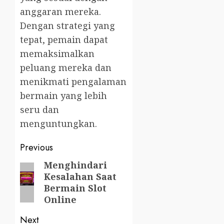
anggaran mereka.
Dengan strategi yang
tepat, pemain dapat
memaksimalkan
peluang mereka dan
menikmati pengalaman
bermain yang lebih
seru dan
menguntungkan.
Post
Previous
navigation
Menghindari
Previous
Kesalahan Saat
post:
Bermain Slot
Online
Next