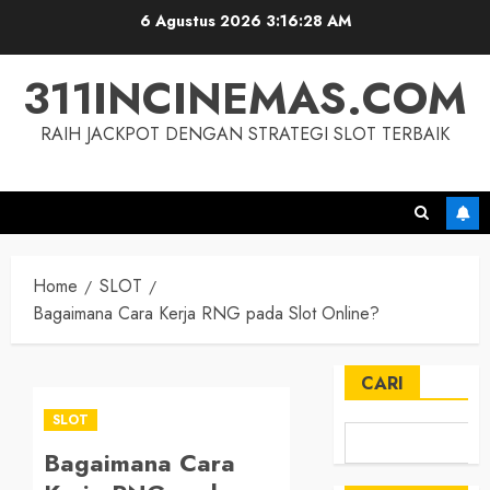
Skip
6 Agustus 2026
3:16:29 AM
to
content
311INCINEMAS.COM
RAIH JACKPOT DENGAN STRATEGI SLOT TERBAIK
Home
SLOT
Bagaimana Cara Kerja RNG pada Slot Online?
CARI
SLOT
Bagaimana Cara