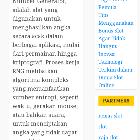
Number Generator,
Pemula
adalah alat yang
Tips
digunakan untuk
Menggunakan
menghasilkan angka
Bonus Slot
secara acak dalam
Agar Tidak
berbagai aplikasi, mulai
Hangus
dari permainan hingga
Inovasi
Teknologi
kriptografi. Proses kerja
Terkini dalam
RNG melibatkan
Dunia Slot
algoritma kompleks
Online
yang memanfaatkan
sumber entropi, seperti
PARTNERS
waktu, gerakan mouse,
atau bahkan suara,
nexus slot
untuk menciptakan
slot
angka yang tidak dapat
raja slot