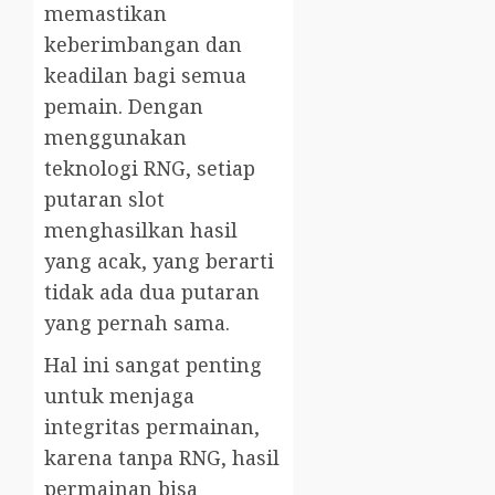
memastikan
keberimbangan dan
keadilan bagi semua
pemain. Dengan
menggunakan
teknologi RNG, setiap
putaran slot
menghasilkan hasil
yang acak, yang berarti
tidak ada dua putaran
yang pernah sama.
Hal ini sangat penting
untuk menjaga
integritas permainan,
karena tanpa RNG, hasil
permainan bisa