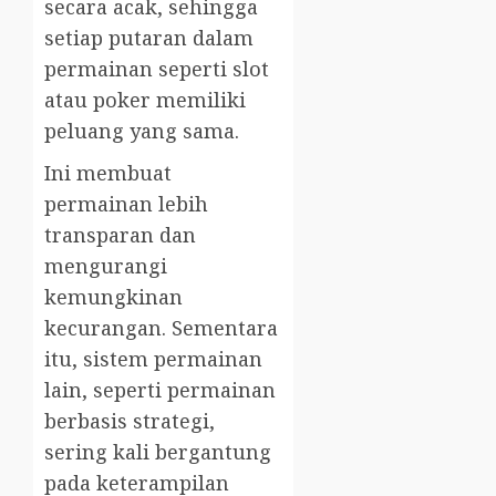
secara acak, sehingga
setiap putaran dalam
permainan seperti slot
atau poker memiliki
peluang yang sama.
Ini membuat
permainan lebih
transparan dan
mengurangi
kemungkinan
kecurangan. Sementara
itu, sistem permainan
lain, seperti permainan
berbasis strategi,
sering kali bergantung
pada keterampilan