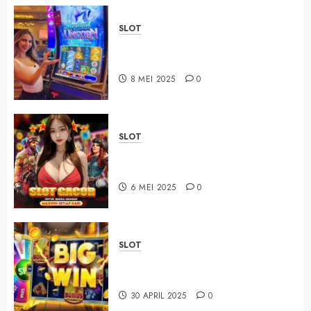
SLOT
Tips Menggunakan Bonus Slot
Agar Tidak Hangus
8 MEI 2025
0
SLOT
Inovasi Teknologi Terkini dalam
Dunia Slot Online
6 MEI 2025
0
SLOT
Cara Bermain Slot Online dengan
Modal Minim
30 APRIL 2025
0