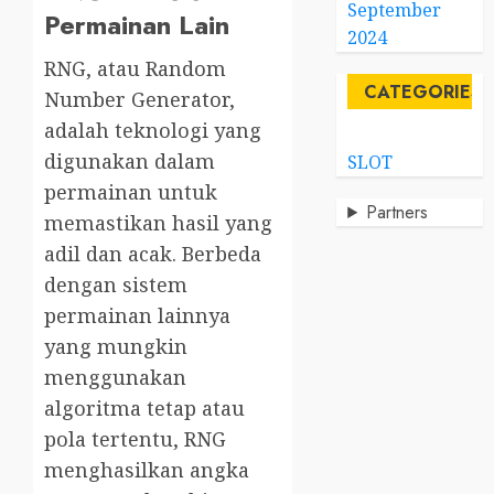
September
Permainan Lain
2024
RNG, atau Random
CATEGORIES
Number Generator,
adalah teknologi yang
digunakan dalam
SLOT
permainan untuk
Partners
memastikan hasil yang
adil dan acak. Berbeda
dengan sistem
permainan lainnya
yang mungkin
menggunakan
algoritma tetap atau
pola tertentu, RNG
menghasilkan angka