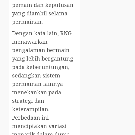
pemain dan keputusan
yang diambil selama
permainan.
Dengan kata lain, RNG
menawarkan
pengalaman bermain
yang lebih bergantung
pada keberuntungan,
sedangkan sistem
permainan lainnya
menekankan pada
strategi dan
keterampilan.
Perbedaan ini
menciptakan variasi
menarik dalam dunia