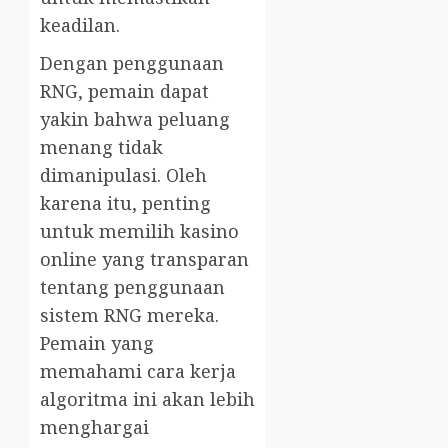
keadilan.
Dengan penggunaan
RNG, pemain dapat
yakin bahwa peluang
menang tidak
dimanipulasi. Oleh
karena itu, penting
untuk memilih kasino
online yang transparan
tentang penggunaan
sistem RNG mereka.
Pemain yang
memahami cara kerja
algoritma ini akan lebih
menghargai