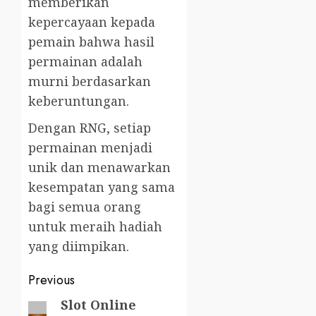
memberikan
kepercayaan kepada
pemain bahwa hasil
permainan adalah
murni berdasarkan
keberuntungan.
Dengan RNG, setiap
permainan menjadi
unik dan menawarkan
kesempatan yang sama
bagi semua orang
untuk meraih hadiah
yang diimpikan.
Post
Previous
navigation
Slot Online
Previous