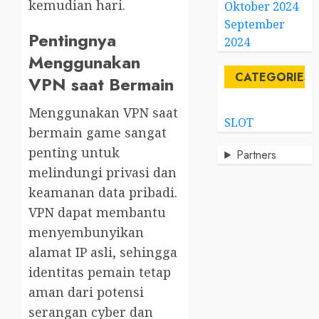
kemudian hari.
Oktober 2024
September
Pentingnya
2024
Menggunakan
CATEGORIES
VPN saat Bermain
Menggunakan VPN saat
SLOT
bermain game sangat
penting untuk
Partners
melindungi privasi dan
keamanan data pribadi.
VPN dapat membantu
menyembunyikan
alamat IP asli, sehingga
identitas pemain tetap
aman dari potensi
serangan cyber dan