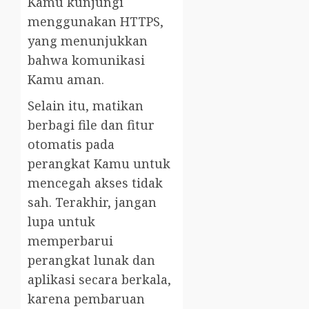
Kamu kunjungi
menggunakan HTTPS,
yang menunjukkan
bahwa komunikasi
Kamu aman.
Selain itu, matikan
berbagi file dan fitur
otomatis pada
perangkat Kamu untuk
mencegah akses tidak
sah. Terakhir, jangan
lupa untuk
memperbarui
perangkat lunak dan
aplikasi secara berkala,
karena pembaruan