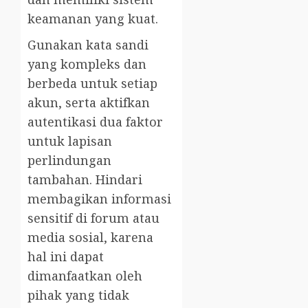
keamanan yang kuat.
Gunakan kata sandi
yang kompleks dan
berbeda untuk setiap
akun, serta aktifkan
autentikasi dua faktor
untuk lapisan
perlindungan
tambahan. Hindari
membagikan informasi
sensitif di forum atau
media sosial, karena
hal ini dapat
dimanfaatkan oleh
pihak yang tidak