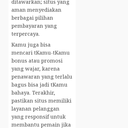
ditawarkan; situs yang
aman menyediakan
berbagai pilihan
pembayaran yang
terpercaya.
Kamu juga bisa
mencari tKamu-tKamu
bonus atau promosi
yang wajar, karena
penawaran yang terlalu
bagus bisa jadi tKamu
bahaya. Terakhir,
pastikan situs memiliki
layanan pelanggan
yang responsif untuk
membantu pemain jika