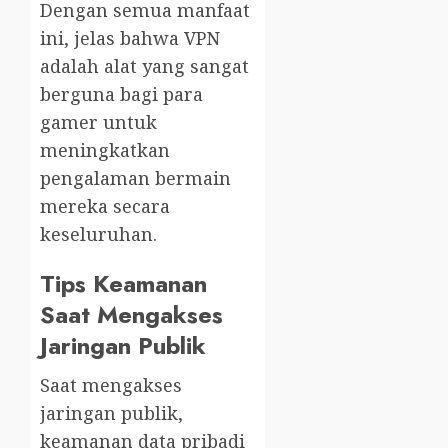
Dengan semua manfaat
ini, jelas bahwa VPN
adalah alat yang sangat
berguna bagi para
gamer untuk
meningkatkan
pengalaman bermain
mereka secara
keseluruhan.
Tips Keamanan
Saat Mengakses
Jaringan Publik
Saat mengakses
jaringan publik,
keamanan data pribadi