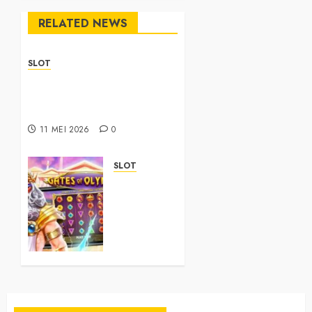
RELATED NEWS
SLOT
How to Play on Sbobet88
with a More Practical
Experience
11 MEI 2026
0
SLOT
Panduan
Lengkap
Memilih
Situs
Slot
untuk
Pengguna
Baru