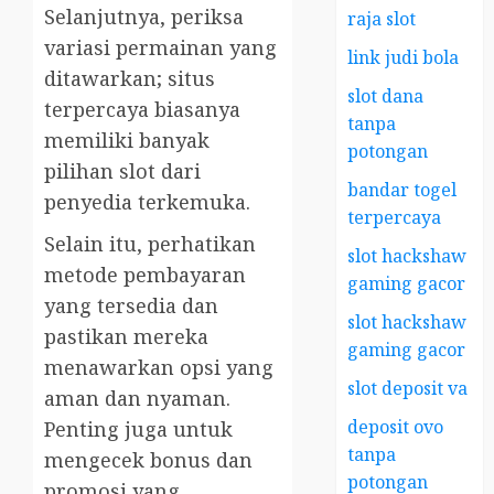
Selanjutnya, periksa
raja slot
variasi permainan yang
link judi bola
ditawarkan; situs
slot dana
terpercaya biasanya
tanpa
memiliki banyak
potongan
pilihan slot dari
bandar togel
penyedia terkemuka.
terpercaya
Selain itu, perhatikan
slot hackshaw
metode pembayaran
gaming gacor
yang tersedia dan
slot hackshaw
pastikan mereka
gaming gacor
menawarkan opsi yang
slot deposit va
aman dan nyaman.
deposit ovo
Penting juga untuk
tanpa
mengecek bonus dan
potongan
promosi yang