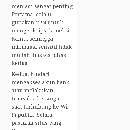
menjadi sangat penting.
Pertama, selalu
gunakan VPN untuk
mengenkripsi koneksi
Kamu, sehingga
informasi sensitif tidak
mudah diakses pihak
ketiga.
Kedua, hindari
mengakses akun bank
atau melakukan
transaksi keuangan
saat terhubung ke Wi-
Fi publik. Selalu
pastikan situs yang