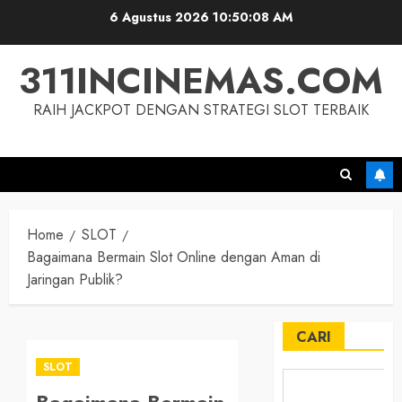
Skip
6 Agustus 2026
10:50:08 AM
to
content
311INCINEMAS.COM
RAIH JACKPOT DENGAN STRATEGI SLOT TERBAIK
Home
SLOT
Bagaimana Bermain Slot Online dengan Aman di
Jaringan Publik?
CARI
SLOT